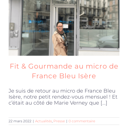
Produits sains
Click and collect
Traiteur
Fit & Gourmande au micro de
Cours
France Bleu Isère
Je suis de retour au micro de France Bleu
Accessoires
Isère, notre petit rendez-vous mensuel ! Et
c’était au côté de Marie Verney que [...]
Offres
22 mars 2022
|
Actualités
,
Presse
|
0 commentaire