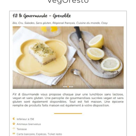
VegOresto
Produits sains
Click and collect
Traiteur
Cours
Accessoires
Offres