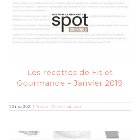
Produits sains
Click and collect
Traiteur
Les recettes de Fit et
Cours
Gourmande – Janvier 2019
Accessoires
20 mai 2021
|
Presse
|
0 commentaire
Offres