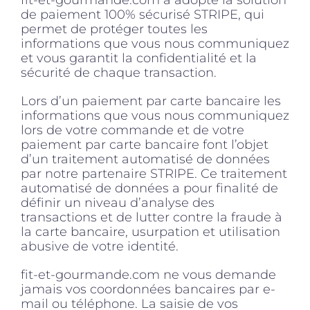
fit-et-gourmande.com a adopté la solution
de paiement 100% sécurisé STRIPE, qui
permet de protéger toutes les
Produits sains
informations que vous nous communiquez
et vous garantit la confidentialité et la
sécurité de chaque transaction.
Click and collect
Lors d’un paiement par carte bancaire les
informations que vous nous communiquez
lors de votre commande et de votre
Traiteur
paiement par carte bancaire font l’objet
d’un traitement automatisé de données
par notre partenaire STRIPE. Ce traitement
Cours
automatisé de données a pour finalité de
définir un niveau d’analyse des
transactions et de lutter contre la fraude à
Accessoires
la carte bancaire, usurpation et utilisation
abusive de votre identité.
Offres
fit-et-gourmande.com ne vous demande
jamais vos coordonnées bancaires par e-
mail ou téléphone. La saisie de vos