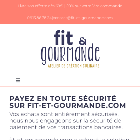
Passer
Livraison offerte dès 69€ |
-10% sur votre 1ère commande
au
contenu
06.13.86.78.24|
contact@fit-et-gourmande.com
Toggle
Navigation
Panier
PAYEZ EN TOUTE SÉCURITÉ
SUR FIT-ET-GOURMANDE.COM
Vos achats sont entièrement sécurisés,
Mon Compte
nous nous engageons sur la sécurité de
paiement de vos transactions bancaires.
Livres de recettes