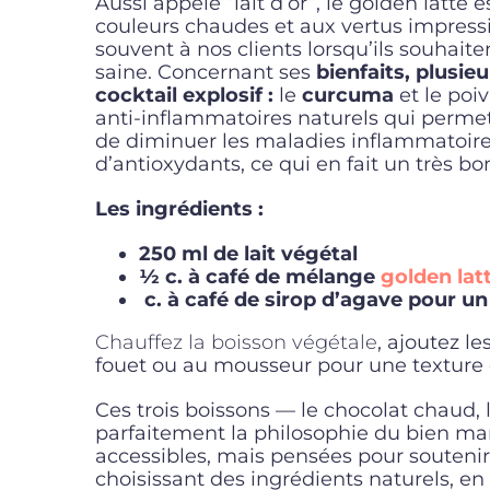
Aussi appelé “lait d’or”, le golden latt
couleurs chaudes et aux vertus impress
souvent à nos clients lorsqu’ils souhait
saine. Concernant ses
bienfaits, plusi
cocktail explosif :
le
curcuma
et le poiv
anti-inflammatoires naturels qui permett
de diminuer les maladies inflammatoire
d’antioxydants, ce qui en fait un très bo
Les ingrédients :
250 ml de lait végétal
½ c. à café de mélange
golden lat
c. à café de sirop d’agave pour u
Chauffez la boisson végétale
, ajoutez l
fouet ou au mousseur pour une texture
Ces trois boissons — le chocolat chaud, le
parfaitement la philosophie du bien man
accessibles, mais pensées pour soutenir 
choisissant des ingrédients naturels, en 