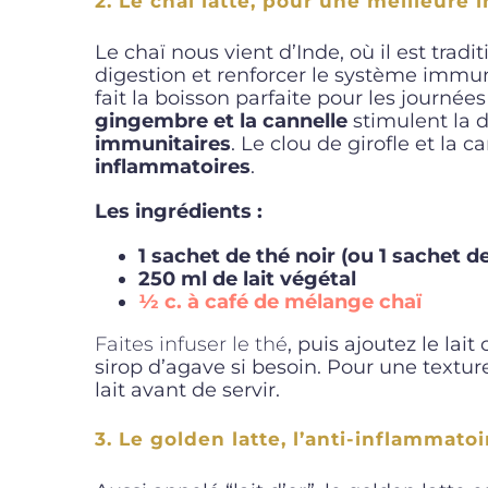
2.
Le chai latte, pour une meilleure
Le chaï nous vient d’Inde, où il est tr
digestion et renforcer le système immu
fait la boisson parfaite pour les journées
gingembre et la cannelle
stimulent la d
immunitaires
. Le clou de girofle et la 
inflammatoires
.
Les ingrédients :
1 sachet de thé noir (ou 1 sachet 
250 ml de lait végétal
½ c. à café de mélange chaï
Faites infuser le thé
, puis ajoutez le lai
sirop d’agave si besoin. Pour une textu
lait avant de servir.
3. Le golden latte, l’anti-inflammato