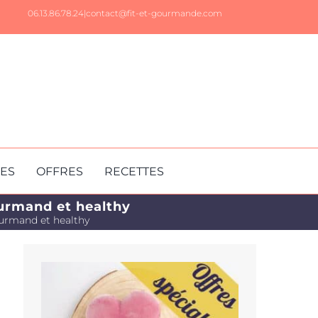
06.13.86.78.24|
contact@fit-et-gourmande.com
RES
OFFRES
RECETTES
ourmand et healthy
ourmand et healthy