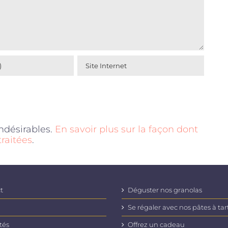
indésirables.
En savoir plus sur la façon dont
raitées
.
t
Déguster nos granolas
Se régaler avec nos pâtes à tar
tés
Offrez un cadeau