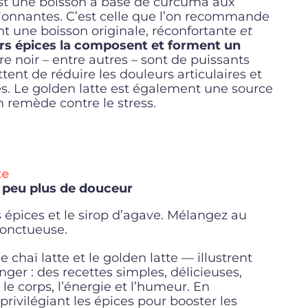
e est une boisson à base de curcuma aux
ionnantes. C’est celle que l’on recommande
ent une boisson originale, réconfortante
et
eurs épices la composent et forment un
re noir – entre autres – sont de puissants
ent de réduire les douleurs articulaires et
s. Le golden latte est également une source
n remède contre le stress.
te
n peu plus de douceur
es épices et le sirop d’agave. Mélangez au
 onctueuse.
 chaï latte et le golden latte — illustrent
ger : des recettes simples, délicieuses,
le corps, l’énergie et l’humeur. En
privilégiant les épices pour booster les