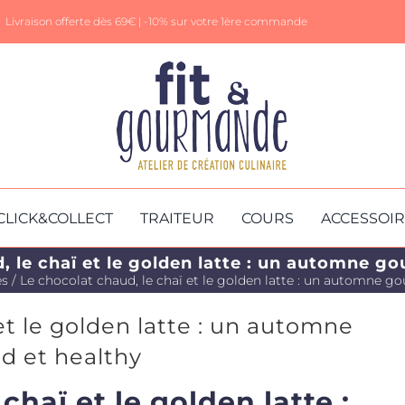
Livraison offerte dès 69€ |
-10% sur votre 1ère commande
CLICK&COLLECT
TRAITEUR
COURS
ACCESSOI
, le chaï et le golden latte : un automne g
és
Le chocolat chaud, le chaï et le golden latte : un automne g
et le golden latte : un automne
 et healthy
chaï et le golden latte :