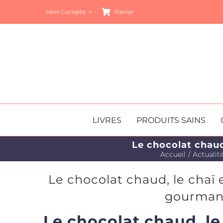
Passer
Mon Compte
Panier
au
contenu
LIVRES
PRODUITS SAINS
Le chocolat chaud
Accueil
Actualit
Le chocolat chaud, le chaï 
gourmand
Le chocolat chaud, le 