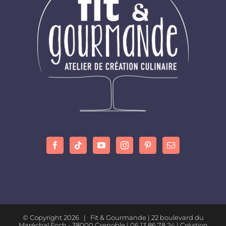
© Copyright
2026 | Fit & Gourmande |
22 boulevard du
Maréchal Foch - 38000 Grenoble
| 06.13.86.78.24 |
Création