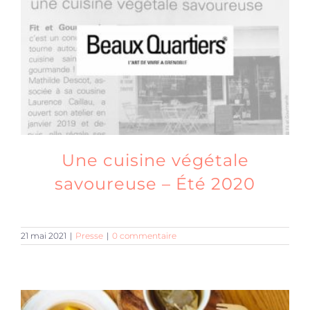
Produits sains
Click and collect
Traiteur
Une cuisine végétale
Cours
savoureuse – Été 2020
Accessoires
21 mai 2021
|
Presse
|
0 commentaire
Offres