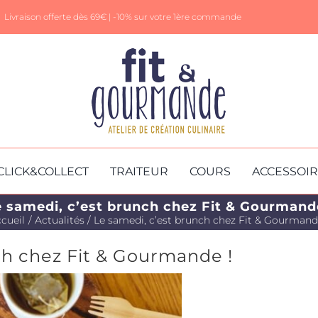
Livraison offerte dès 69€ |
-10% sur votre 1ère commande
CLICK&COLLECT
TRAITEUR
COURS
ACCESSOI
 samedi, c’est brunch chez Fit & Gourmand
cueil
Actualités
Le samedi, c’est brunch chez Fit & Gourmand
ch chez Fit & Gourmande !