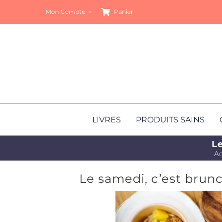
Passer
Mon Compte
Panier
au
contenu
LIVRES
PRODUITS SAINS
Le
Ac
Le samedi, c’est brun