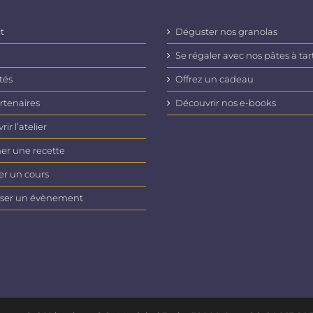
t
Déguster nos granolas
Se régaler avec nos pâtes à tar
tés
Offrez un cadeau
rtenaires
Découvrir nos e-books
ir l’atelier
er une recette
er un cours
ser un évènement