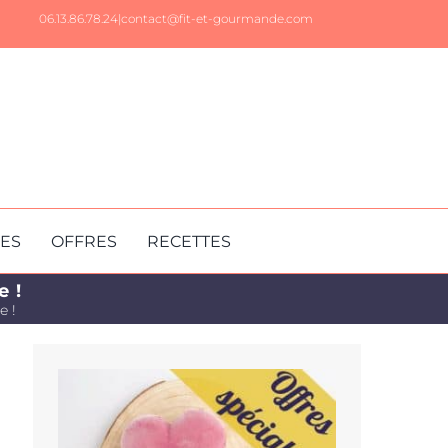
06.13.86.78.24|
contact@fit-et-gourmande.com
RES
OFFRES
RECETTES
e !
e !