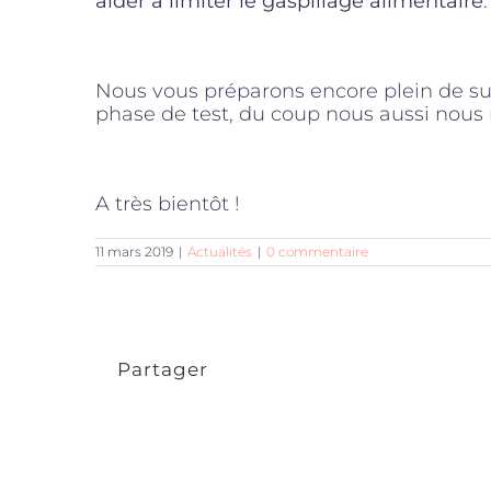
aider à limiter le gaspillage alimentaire
.
Nous vous préparons encore plein de su
phase de test, du coup nous aussi nous n
A très bientôt !
11 mars 2019
|
Actualités
|
0 commentaire
Partager