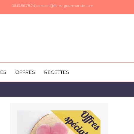
06.13.86.78.24|
contact@fit-et-gourmande.com
RES
OFFRES
RECETTES