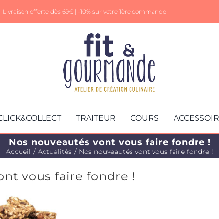
Livraison offerte dès 69€ |
-10% sur votre 1ère commande
CLICK&COLLECT
TRAITEUR
COURS
ACCESSOI
Nos nouveautés vont vous faire fondre !
Accueil
Actualités
Nos nouveautés vont vous faire fondre !
nt vous faire fondre !