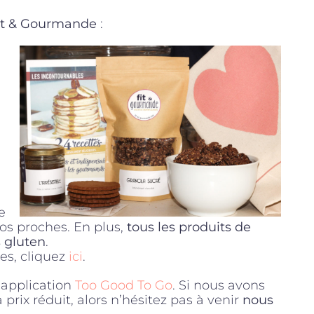
it & Gourmande
:
e
 vos proches. En plus,
tous les produits de
s gluten
.
es, cliquez
ici
.
’application
Too Good To Go
. Si nous avons
prix réduit, alors n’hésitez pas à venir
nous