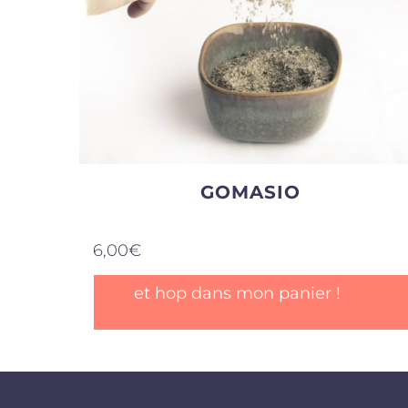
GOMASIO
6,00
€
et hop dans mon panier !