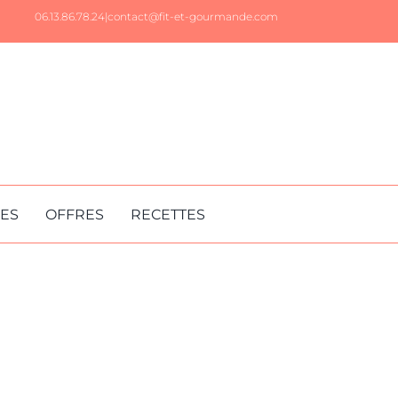
06.13.86.78.24|
contact@fit-et-gourmande.com
RES
OFFRES
RECETTES