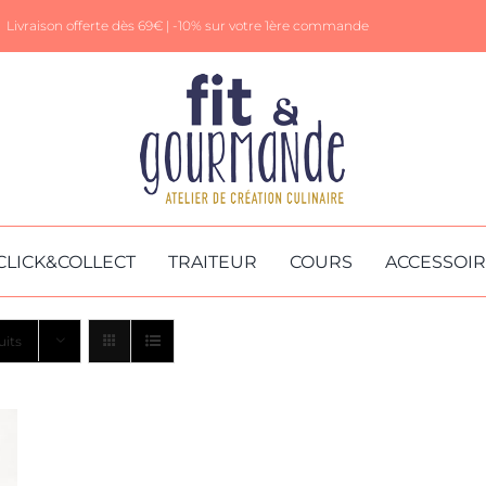
Livraison offerte dès 69€ |
-10% sur votre 1ère commande
CLICK&COLLECT
TRAITEUR
COURS
ACCESSOI
uits