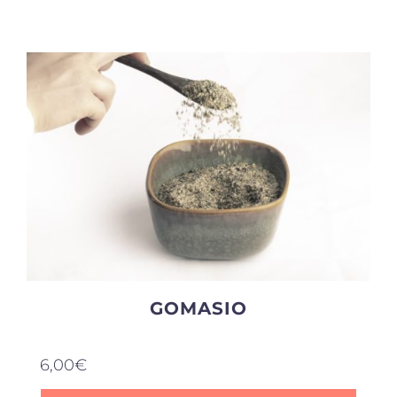
Produits sains
Click and collect
Traiteur
Cours
Accessoires
GOMASIO
Offres
6,00
€