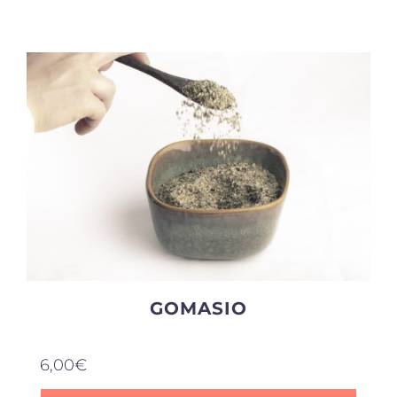
Produits sains
Click and collect
Traiteur
Cours
Accessoires
GOMASIO
Offres
6,00
€