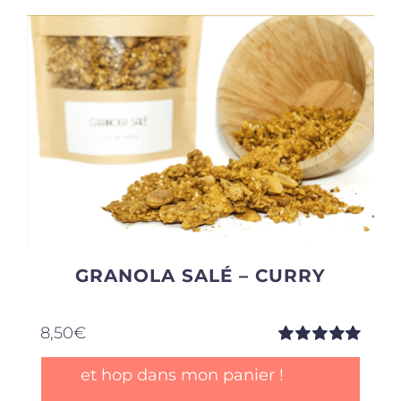
GRANOLA SALÉ – CURRY
8,50
€
Note
5.00
sur
et hop dans mon panier !
5