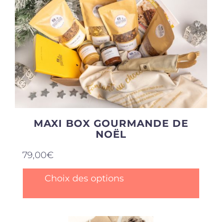
MAXI BOX GOURMANDE DE
NOËL
79,00
€
Ce
Choix des options
produit
a
plusieurs
variations.