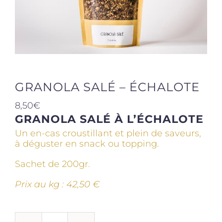
Produits sains
Click and collect
GRANOLA SALÉ – ÉCHALOTE
Traiteur
8,50
€
GRANOLA SALÉ À L’ÉCHALOTE
Cours
Un en-cas croustillant et plein de saveurs,
à déguster en snack ou topping.
Accessoires
Sachet de 200gr.
Prix au kg : 42,50 €
Offres