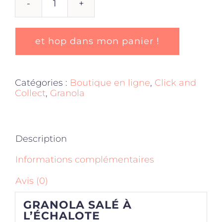
quantité
de
GRANOLA
SALÉ
et hop dans mon panier !
-
ÉCHALOTE
Catégories :
Boutique en ligne
,
Click and
Collect
,
Granola
Description
Informations complémentaires
Avis (0)
GRANOLA SALÉ À
L’ÉCHALOTE