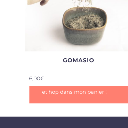
GOMASIO
6,00
€
et hop dans mon panier !