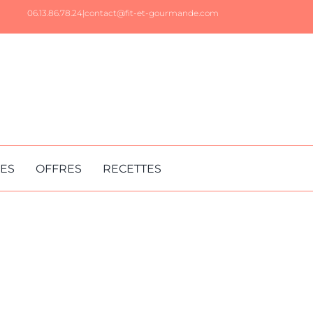
06.13.86.78.24|
contact@fit-et-gourmande.com
RES
OFFRES
RECETTES