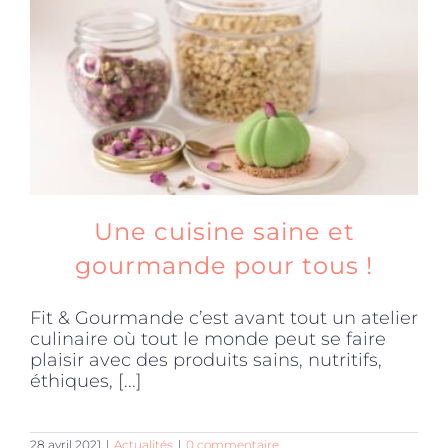
Produits sains
Click and collect
Traiteur
Une cuisine saine et
Cours
gourmande pour tous !
Fit & Gourmande c’est avant tout un atelier
Accessoires
culinaire où tout le monde peut se faire
plaisir avec des produits sains, nutritifs,
éthiques, [...]
Offres
28 avril 2021
|
Actualités
|
0 commentaire