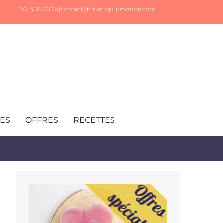
06.13.86.78.24|
contact@fit-et-gourmande.com
RES
OFFRES
RECETTES