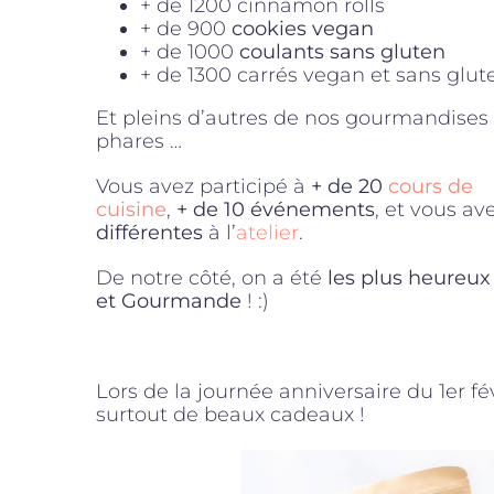
+ de 1200 cinnamon rolls
+ de 900
cookies vegan
+ de 1000
coulants sans gluten
+ de 1300 carrés vegan et sans glut
Et pleins d’autres de nos gourmandises
phares …
Vous avez participé à
+ de 20
cours de
cuisine
,
+ de 10 événements
, et vous a
différentes
à l’
atelier
.
De notre côté, on a été
les plus heureux
et Gourmande
! :)
Lors de la journée anniversaire du 1er fév
surtout de beaux cadeaux !