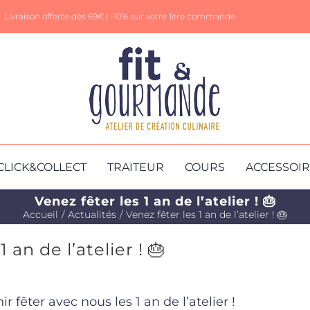
Livraison offerte dès 69€ |
-10% sur votre 1ère commande
CLICK&COLLECT
TRAITEUR
COURS
ACCESSOI
Venez fêter les 1 an de l’atelier ! 🎂
Accueil
Actualités
Venez fêter les 1 an de l’atelier ! 🎂
 an de l’atelier ! 🎂
r fêter avec nous les 1 an de l’atelier !