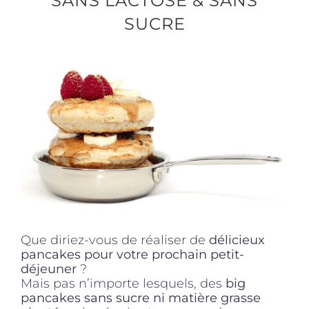
SANS LACTOSE & SANS
SUCRE
Produits sains
Click and collect
Traiteur
Cours
Accessoires
Que diriez-vous de réaliser de
délicieux
pancakes pour votre prochain petit-
déjeuner
?
Offres
Mais pas n’importe lesquels, des
big
pancakes sans sucre ni matière grasse