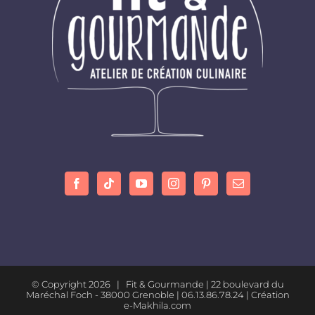
© Copyright
2026 | Fit & Gourmande |
22 boulevard du
Maréchal Foch - 38000 Grenoble
| 06.13.86.78.24 |
Création
e-Makhila.com