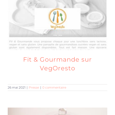
Produits sains
Click and collect
Traiteur
Fit & Gourmande sur
Cours
VegOresto
Accessoires
26 mai 2021
|
Presse
|
0 commentaire
Offres