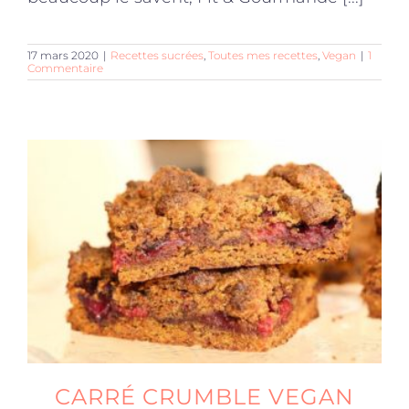
17 mars 2020
|
Recettes sucrées
,
Toutes mes recettes
,
Vegan
|
1
Commentaire
CARRÉ CRUMBLE VEGAN