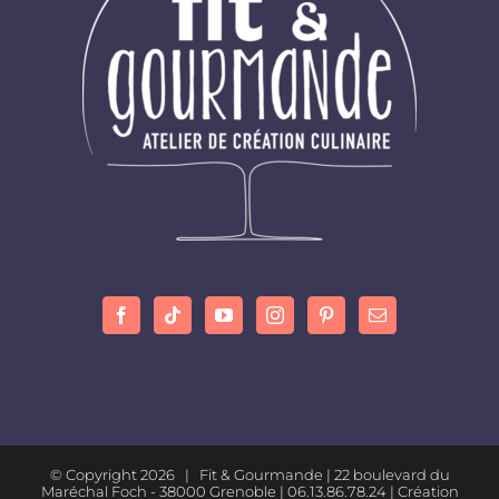
© Copyright
2026 | Fit & Gourmande |
22 boulevard du
Maréchal Foch - 38000 Grenoble
| 06.13.86.78.24 |
Création