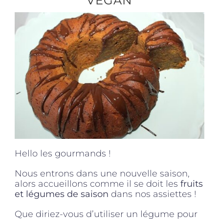
VEGAN
Produits sains
Click and collect
Traiteur
Cours
Hello les gourmands !
Accessoires
Nous entrons dans une nouvelle saison,
alors accueillons comme il se doit les
fruits
Offres
et légumes de saison
dans nos assiettes !
Que diriez-vous d’utiliser un légume pour