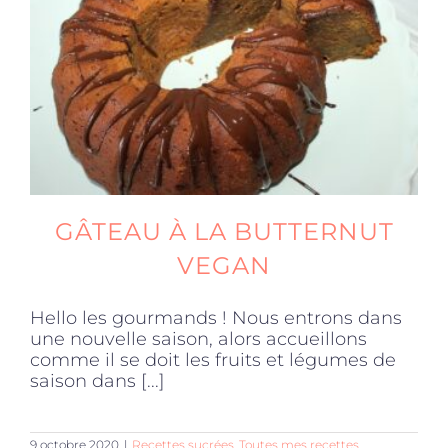
Produits sains
Click and collect
Traiteur
GÂTEAU À LA BUTTERNUT
Cours
VEGAN
Hello les gourmands ! Nous entrons dans
Accessoires
une nouvelle saison, alors accueillons
comme il se doit les fruits et légumes de
saison dans [...]
Offres
9 octobre 2020
|
Recettes sucrées
,
Toutes mes recettes
,