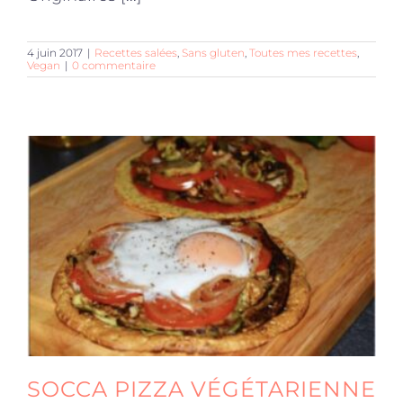
4 juin 2017
|
Recettes salées
,
Sans gluten
,
Toutes mes recettes
,
Vegan
|
0 commentaire
SOCCA PIZZA VÉGÉTARIENNE