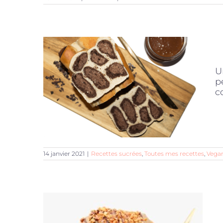
U
p
c
14 janvier 2021
|
Recettes sucrées
,
Toutes mes recettes
,
Vega