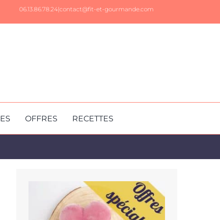
06.13.86.78.24|
contact@fit-et-gourmande.com
RES
OFFRES
RECETTES