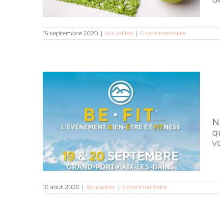
15 septembre 2020
|
Actualités
|
0 commentaire
N
q
v
10 août 2020
|
Actualités
|
0 commentaire