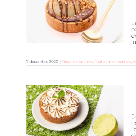
L
p
d
ju
7 décembre 2020
|
Recettes sucrées
,
Toutes mes recettes
,
V
D
n
l
de