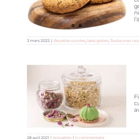
g
n
l'
3 mars 2022
|
Recettes sucrées
,
Sans gluten
,
Toutes mes rec
F
c
a
28 avril 2021
|
Actualités
|
0 commentaire