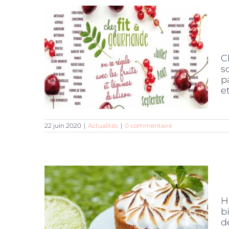
C
s
p
e
22 juin 2020
|
Actualités
|
0 commentaire
H
b
d