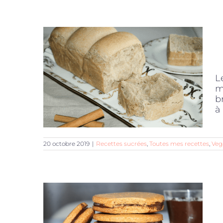
L
m
b
à 
20 octobre 2019
|
Recettes sucrées
,
Toutes mes recettes
,
Veg