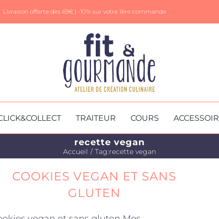
Livraison offerte dès 69€ |
-10% sur votre 1ère commande
CLICK&COLLECT
TRAITEUR
COURS
ACCESSOI
recette vegan
Accueil
Tag:
recette vegan
COOKIES VEGAN ET SANS
GLUTEN
ookies vegan et sans gluten Mes