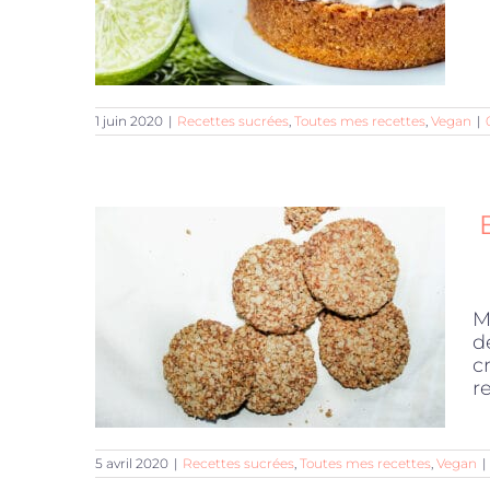
1 juin 2020
|
Recettes sucrées
,
Toutes mes recettes
,
Vegan
|
M
d
c
r
5 avril 2020
|
Recettes sucrées
,
Toutes mes recettes
,
Vegan
|