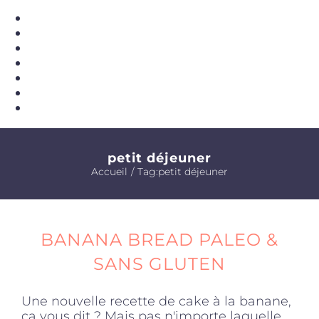
S'enregistrer
Livres de recettes
Produits sains
Click and collect
Traiteur
Cours
Accessoires
Offres
petit déjeuner
Accueil
Tag:
petit déjeuner
BANANA BREAD PALEO &
SANS GLUTEN
Une nouvelle recette de cake à la banane,
ça vous dit ? Mais pas n'importe laquelle,