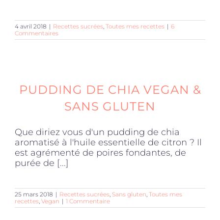
4 avril 2018
|
Recettes sucrées
,
Toutes mes recettes
|
6
Commentaires
PUDDING DE CHIA VEGAN &
SANS GLUTEN
Que diriez vous d'un pudding de chia
aromatisé à l'huile essentielle de citron ? Il
est agrémenté de poires fondantes, de
purée de [...]
25 mars 2018
|
Recettes sucrées
,
Sans gluten
,
Toutes mes
recettes
,
Vegan
|
1 Commentaire