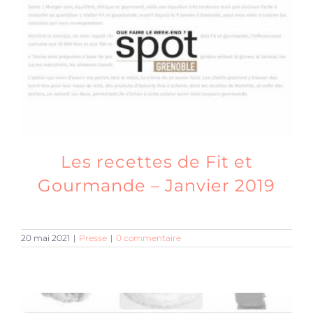
Produits sains
Click and collect
Traiteur
Les recettes de Fit et
Cours
Gourmande – Janvier 2019
Accessoires
20 mai 2021
|
Presse
|
0 commentaire
Offres