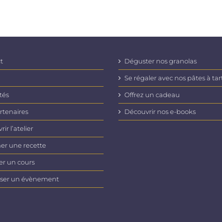
t
Déguster nos granolas
Se régaler avec nos pâtes à tar
tés
Offrez un cadeau
rtenaires
Découvrir nos e-books
ir l’atelier
er une recette
er un cours
ser un évènement