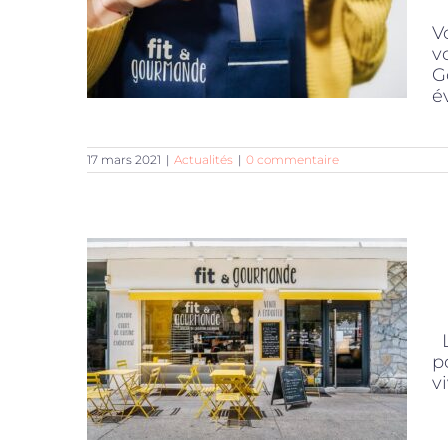
V
v
G
é
17 mars 2021
|
Actualités
|
0 commentaire
L
p
v