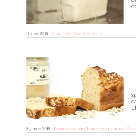
d
é
11 mars 2019
|
Actualités
|
0 commentaire
U
s
c
ul
3 janvier 2019
|
Recettes sucrées
,
Toutes mes recettes
|
0 co