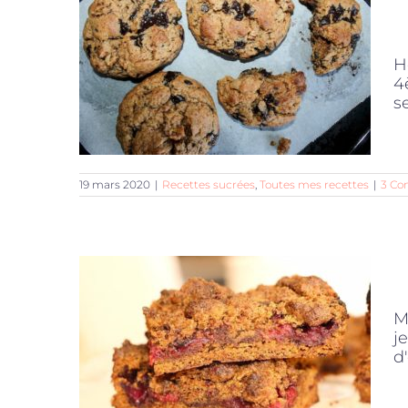
H
4
s
19 mars 2020
|
Recettes sucrées
,
Toutes mes recettes
|
3 Co
M
j
d