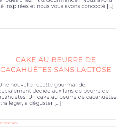
e roues chez Fit & Gourmande ! Nous avons
té inspirées et nous vous avons concocté [...]
CAKE AU BEURRE DE
CACAHUÈTES SANS LACTOSE
ne nouvelle recette gourmande,
pécialement dédiée aux fans de beurre de
acahuètes. Un cake au beurre de cacahuètes
tra léger, à déguster [...]
mmentaire