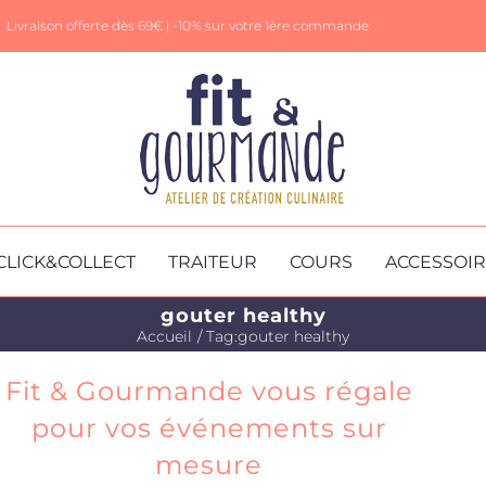
Livraison offerte dès 69€ |
-10% sur votre 1ère commande
CLICK&COLLECT
TRAITEUR
COURS
ACCESSOI
gouter healthy
Accueil
Tag:
gouter healthy
Fit & Gourmande vous régale
pour vos événements sur
mesure