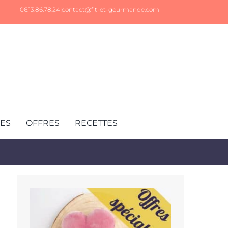
06.13.86.78.24|
contact@fit-et-gourmande.com
RES
OFFRES
RECETTES