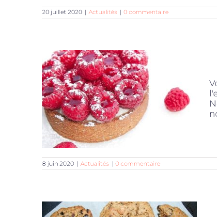
20 juillet 2020
|
Actualités
|
0 commentaire
V
l
N
n
8 juin 2020
|
Actualités
|
0 commentaire