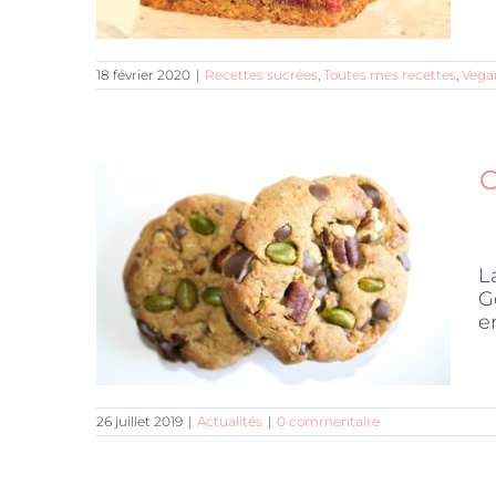
18 février 2020
|
Recettes sucrées
,
Toutes mes recettes
,
Vega
C
L
G
e
26 juillet 2019
|
Actualités
|
0 commentaire