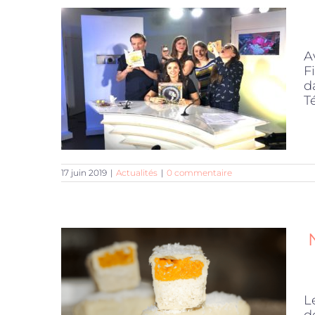
A
F
d
Té
17 juin 2019
|
Actualités
|
0 commentaire
L