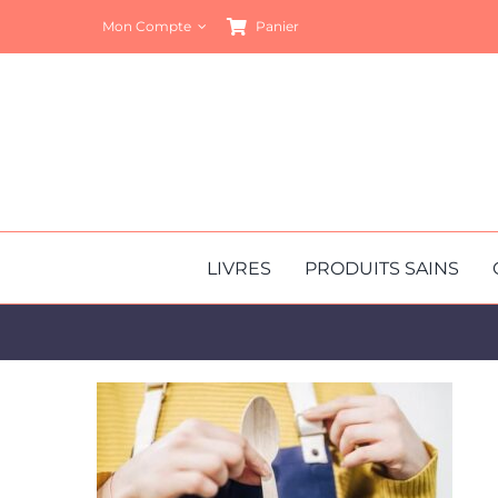
Passer
Mon Compte
Panier
au
contenu
LIVRES
PRODUITS SAINS