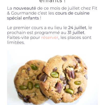
enfants !
La
nouveauté
de ce mois de juillet chez Fit
& Gourmande c’est les
cours de cuisine
Produits sains
spécial enfants
!
Le premier cours a eu lieu le
24 juillet
, le
Click and collect
prochain est programmé au
31 juillet
.
Faites-vite pour
réserver
, les places sont
limitées.
Traiteur
Cours
Accessoires
Offres