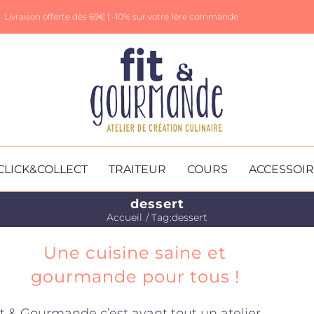
Livraison offerte dès 69€ |
-10% sur votre 1ère commande
CLICK&COLLECT
TRAITEUR
COURS
ACCESSOI
dessert
Accueil
Tag:
dessert
Une cuisine saine et
gourmande pour tous !
it & Gourmande c’est avant tout un atelier