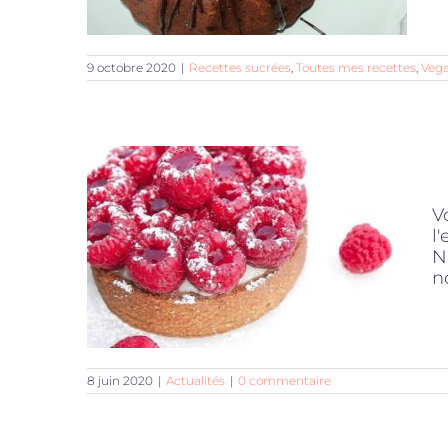
9 octobre 2020
|
Recettes sucrées
,
Toutes mes recettes
,
Veg
V
l
N
n
8 juin 2020
|
Actualités
|
0 commentaire