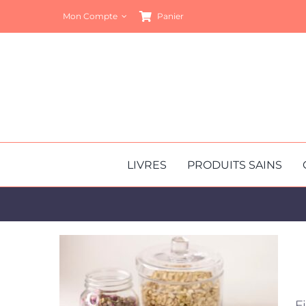
Passer
Mon Compte
Panier
au
contenu
LIVRES
PRODUITS SAINS
F