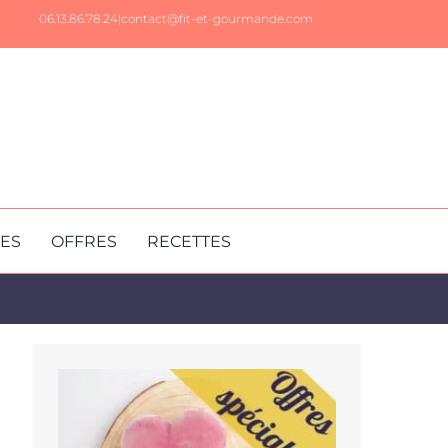
06.13.86.78.24|
contact@fit-et-gourmande.com
RES
OFFRES
RECETTES