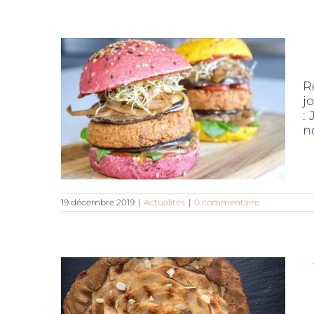
R
j
:
no
19 décembre 2019
|
Actualités
|
0 commentaire