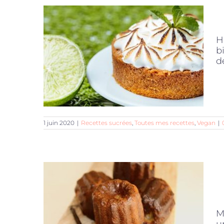
H
b
d
1 juin 2020
|
Recettes sucrées
,
Toutes mes recettes
,
Vegan
|
M