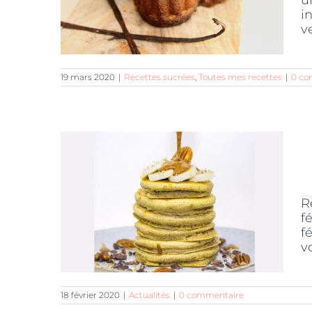
u
i
v
19 mars 2020
|
Recettes sucrées
,
Toutes mes recettes
|
0 co
R
f
f
vo
18 février 2020
|
Actualités
|
0 commentaire