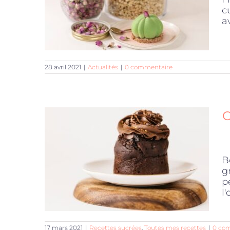
c
a
28 avril 2021
|
Actualités
|
0 commentaire
B
g
p
l'
17 mars 2021
|
Recettes sucrées
,
Toutes mes recettes
|
0 co