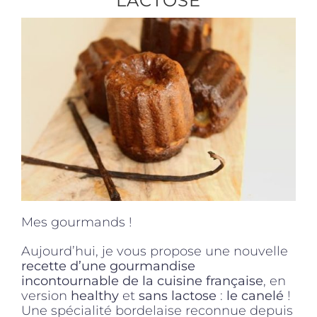
LACTOSE
Produits sains
Click and collect
Traiteur
Cours
Mes gourmands !
Accessoires
Aujourd’hui, je vous propose une nouvelle
recette d’une gourmandise
Offres
incontournable de la cuisine française
, en
version
healthy
et
sans lactose
:
le canelé
!
Une spécialité bordelaise reconnue depuis