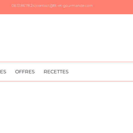
06.13.86.78.24|
contact@fit-et-gourmande.com
RES
OFFRES
RECETTES