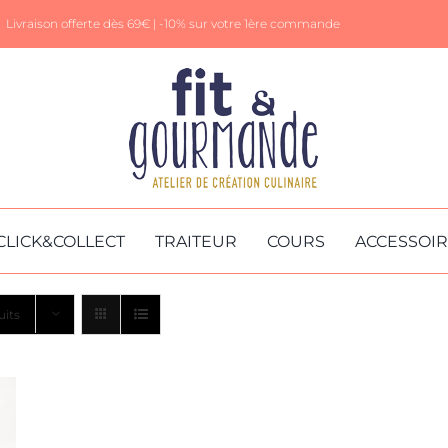
Livraison offerte dès 69€ |
-10% sur votre 1ère commande
CLICK&COLLECT
TRAITEUR
COURS
ACCESSOI
uits