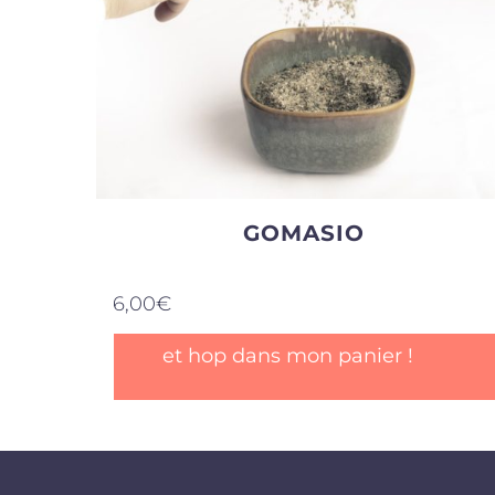
GOMASIO
6,00
€
et hop dans mon panier !