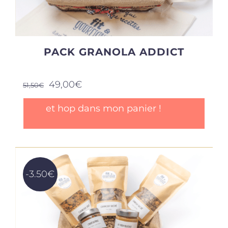
du
produit
PACK GRANOLA ADDICT
Le
Le
49,00
€
51,50
€
prix
prix
initial
actuel
et hop dans mon panier !
était :
est :
51,50€.
49,00€.
-3.50€