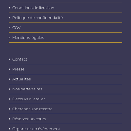
choisies
Conditions de livraison
sur
la
Politique de confidentialité
page
du
CGV
produit
Mentions légales
Contact
Presse
Actualités
Nos partenaires
Découvrir l’atelier
Chercher une recette
Réserver un cours
Organiser un évènement