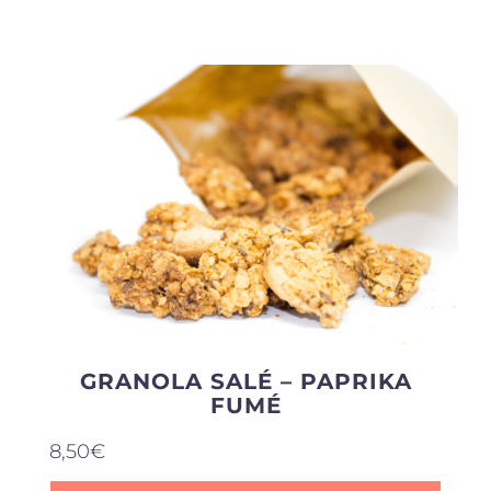
Produits sains
Click and collect
Traiteur
Cours
Accessoires
GRANOLA SALÉ – PAPRIKA
FUMÉ
Offres
8,50
€