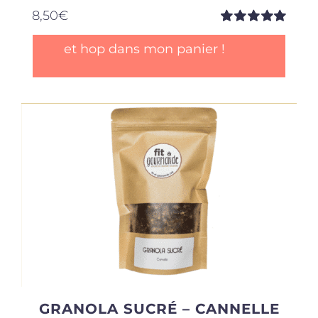
8,50
€
Note
5.00
sur
et hop dans mon panier !
5
GRANOLA SUCRÉ – CANNELLE