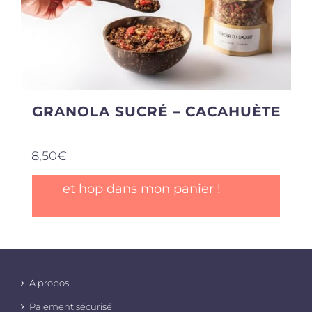
GRANOLA SUCRÉ – CACAHUÈTE
8,50
€
et hop dans mon panier !
A propos
Paiement sécurisé