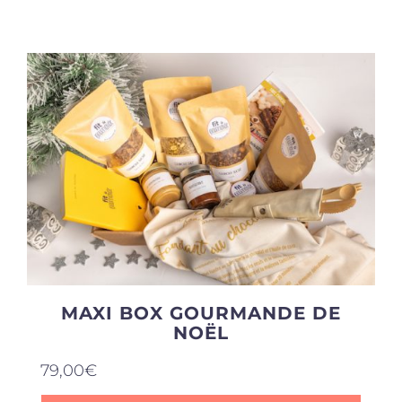
Produits sains
Click and collect
Traiteur
Cours
Accessoires
MAXI BOX GOURMANDE DE
NOËL
Offres
79,00
€