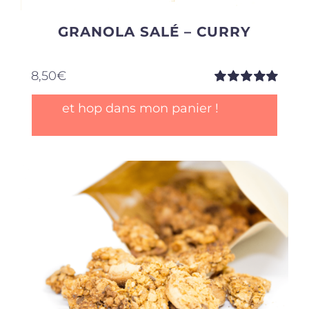
GRANOLA SALÉ – CURRY
8,50
€
Note
5.00
sur
et hop dans mon panier !
5