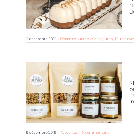
d
dé
9 décembre 2019
|
Recettes sucrées
,
Sans gluten
,
Toutes mes
M
p
l
in
9 décembre 2019
|
Actualités
|
0 commentaire