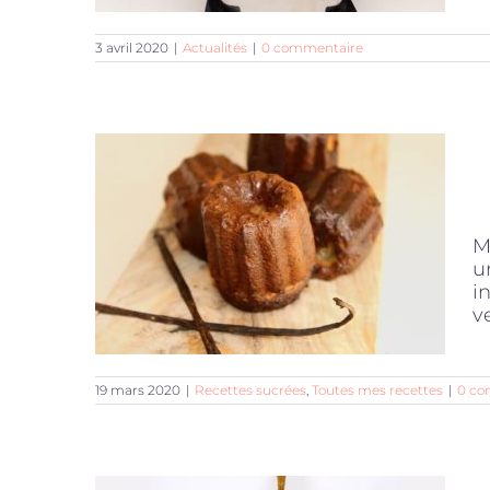
3 avril 2020
|
Actualités
|
0 commentaire
M
u
i
v
19 mars 2020
|
Recettes sucrées
,
Toutes mes recettes
|
0 co