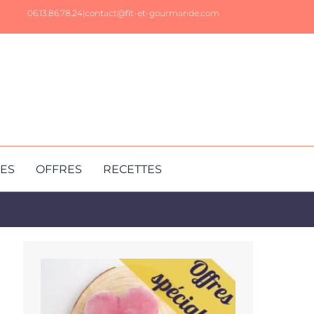
06.13.86.78.24|
contact@fit-et-gourmande.com
RES
OFFRES
RECETTES