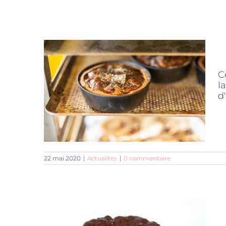
C
l
d'
22 mai 2020
|
Actualités
|
0 commentaire