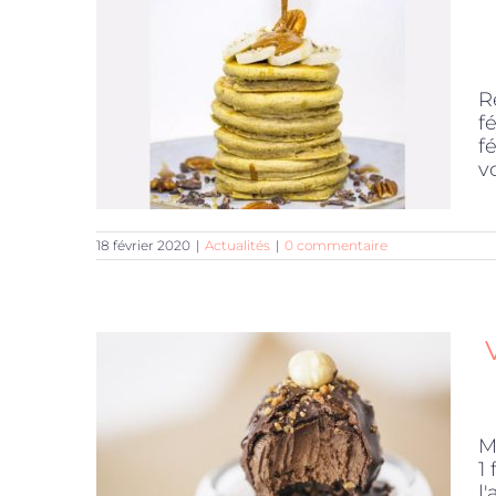
R
f
f
vo
18 février 2020
|
Actualités
|
0 commentaire
M
1
l'