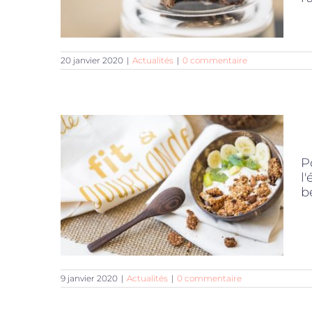
20 janvier 2020
|
Actualités
|
0 commentaire
P
l
b
9 janvier 2020
|
Actualités
|
0 commentaire