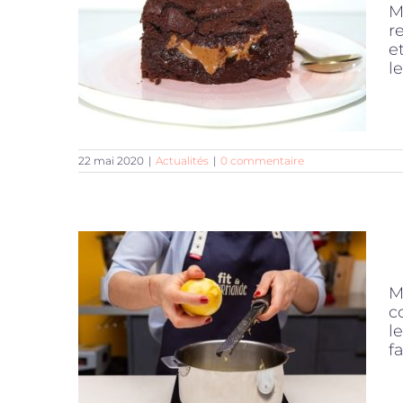
M
r
e
le
22 mai 2020
|
Actualités
|
0 commentaire
M
c
l
fa