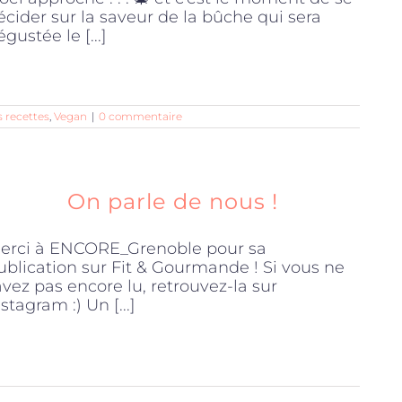
écider sur la saveur de la bûche qui sera
gustée le [...]
 recettes
,
Vegan
|
0 commentaire
On parle de nous !
erci à ENCORE_Grenoble pour sa
ublication sur Fit & Gourmande ! Si vous ne
'avez pas encore lu, retrouvez-la sur
stagram :) Un [...]