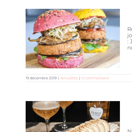
R
j
:
no
19 décembre 2019
|
Actualités
|
0 commentaire
N