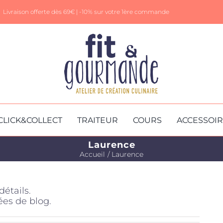
Livraison offerte dès 69€ |
-10% sur votre 1ère commande
CLICK&COLLECT
TRAITEUR
COURS
ACCESSOI
Laurence
Accueil
Laurence
étails.
ées de blog.