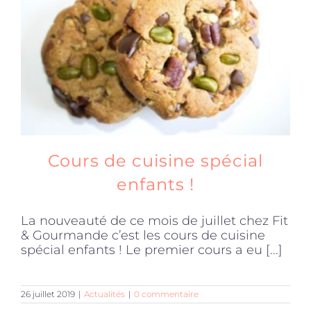
Produits sains
Click and collect
Traiteur
Cours de cuisine spécial
Cours
enfants !
La nouveauté de ce mois de juillet chez Fit
Accessoires
& Gourmande c’est les cours de cuisine
spécial enfants ! Le premier cours a eu [...]
Offres
26 juillet 2019
|
Actualités
|
0 commentaire