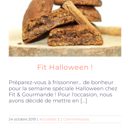
Produits sains
Click and collect
Traiteur
Fit Halloween !
Cours
Préparez-vous à frissonner… de bonheur
pour la semaine spéciale Halloween chez
Accessoires
Fit & Gourmande ! Pour l'occasion, nous
avons décidé de mettre en [...]
Offres
24 octobre 2019
|
Actualités
|
2 Commentaires