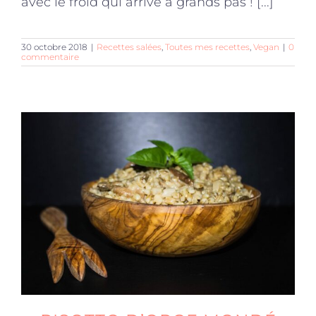
avec le froid qui arrive à grands pas ! [...]
30 octobre 2018
|
Recettes salées
,
Toutes mes recettes
,
Vegan
|
0
commentaire