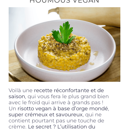
HOUMOUS VEGAN
Produits sains
Click and collect
Traiteur
Cours
Voilà une
recette réconfortante et de
Accessoires
saison
, qui vous fera le plus grand bien
avec le froid qui arrive à grands pas !
Un
risotto vegan à base d’orge mondé
,
Offres
super crémeux et savoureux
, qui ne
contient pourtant pas une touche de
crème.
Le secret ? L’utilisation du