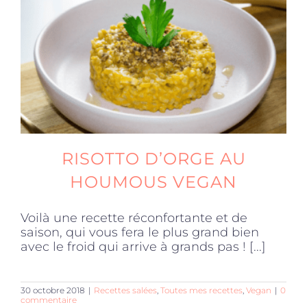
Produits sains
Click and collect
Traiteur
RISOTTO D’ORGE AU
Cours
HOUMOUS VEGAN
Voilà une recette réconfortante et de
Accessoires
saison, qui vous fera le plus grand bien
avec le froid qui arrive à grands pas ! [...]
Offres
30 octobre 2018
|
Recettes salées
,
Toutes mes recettes
,
Vegan
|
0
commentaire