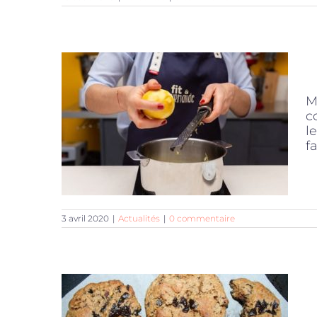
M
c
l
fa
3 avril 2020
|
Actualités
|
0 commentaire