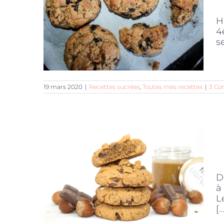
H
4
s
19 mars 2020
|
Recettes sucrées
,
Toutes mes recettes
|
3 Co
D
à
L
[..