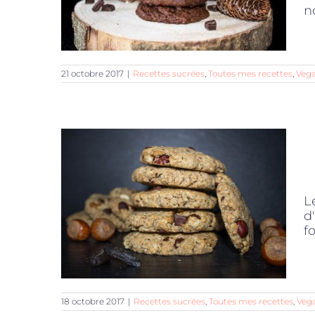
n
21 octobre 2017
|
Recettes sucrées
,
Toutes mes recettes
,
Veg
L
d
f
18 octobre 2017
|
Recettes sucrées
,
Toutes mes recettes
,
Veg