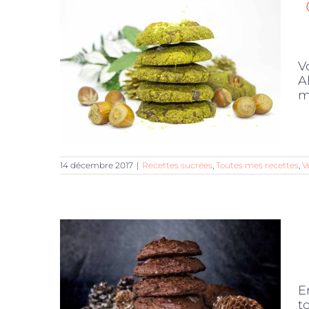
V
A
m
14 décembre 2017
|
Recettes sucrées
,
Toutes mes recettes
,
V
E
t