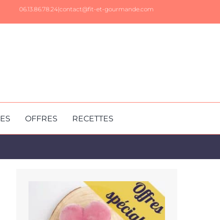
06.13.86.78.24|
contact@fit-et-gourmande.com
RES
OFFRES
RECETTES