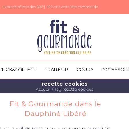
Livraison offerte dès 69€ |
-10% sur votre 1ère commande
CLICK&COLLECT
TRAITEUR
COURS
ACCESSOI
recette cookies
Accueil
Tag:
recette cookies
Fit & Gourmande dans le
Dauphiné Libéré
erci à celles et ceux qui étaient présent(e)s