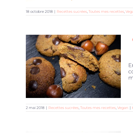
18 octobre 2018
|
Recettes sucrées
,
Toutes mes recettes
,
Veg
E
c
m
2 mai 2018
|
Recettes sucrées
,
Toutes mes recettes
,
Vegan
|