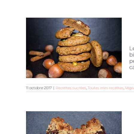
L
b
p
c
11 octobre 2017
|
Recettes sucrées
,
Toutes mes recettes
,
Vega