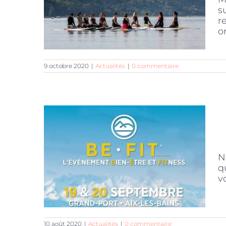
s
r
o
9 octobre 2020
|
Actualités
|
0 commentaire
N
q
v
10 août 2020
|
Actualités
|
0 commentaire