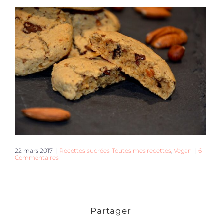
22 mars 2017
|
Recettes sucrées
,
Toutes mes recettes
,
Vegan
|
6
Commentaires
Partager