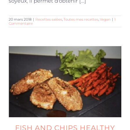
soyeux, il permet d'obtenir [...]
20 mars 2018
|
Recettes salées
,
Toutes mes recettes
,
Vegan
|
1
Commentaire
FISH AND CHIPS HEALTHY