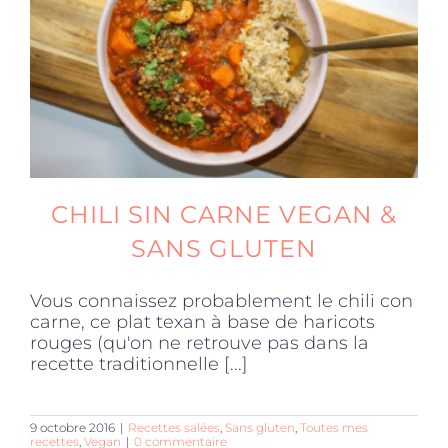
CHILI SIN CARNE VEGAN &
SANS GLUTEN
Vous connaissez probablement le chili con
carne, ce plat texan à base de haricots
rouges (qu'on ne retrouve pas dans la
recette traditionnelle [...]
9 octobre 2016
|
Recettes salées
,
Sans gluten
,
Toutes mes
recettes
,
Vegan
|
0 commentaire