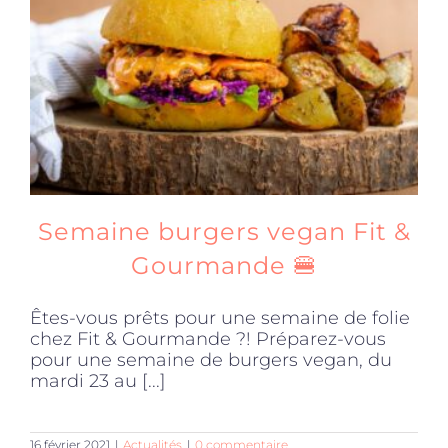
Produits sains
Click and collect
Traiteur
Semaine burgers vegan Fit &
Cours
Gourmande 🍔
Êtes-vous prêts pour une semaine de folie
Accessoires
chez Fit & Gourmande ?! Préparez-vous
pour une semaine de burgers vegan, du
mardi 23 au [...]
Offres
16 février 2021
|
Actualités
|
0 commentaire