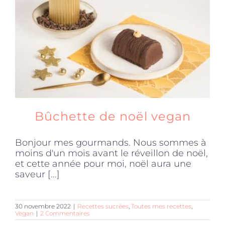
Produits sains
Click and collect
Traiteur
Bûchette de noël vegan
Cours
Bonjour mes gourmands. Nous sommes à
moins d'un mois avant le réveillon de noël,
Accessoires
et cette année pour moi, noël aura une
saveur [...]
Offres
30 novembre 2022
|
Recettes sucrées
,
Toutes mes recettes
,
Vegan
|
2 Commentaires