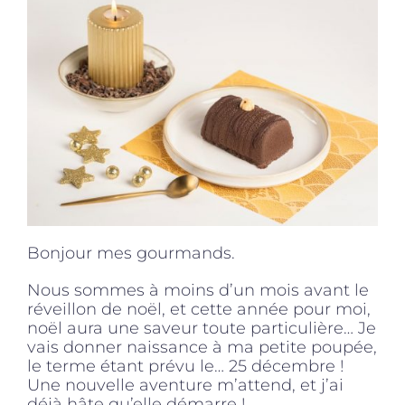
Produits sains
Click and collect
Traiteur
Cours
Bonjour mes gourmands.
Nous sommes à moins d’un mois avant le
Accessoires
réveillon de noël, et cette année pour moi,
noël aura une saveur toute particulière… Je
vais donner naissance à ma petite poupée,
Offres
le terme étant prévu le… 25 décembre !
Une nouvelle aventure m’attend, et j’ai
déjà hâte qu’elle démarre !