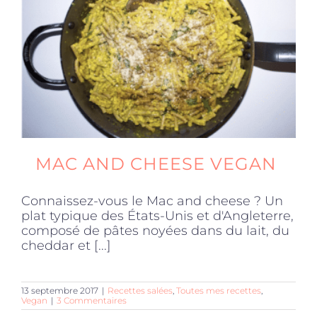
Produits sains
Click and collect
Traiteur
MAC AND CHEESE VEGAN
Cours
Connaissez-vous le Mac and cheese ? Un
plat typique des États-Unis et d'Angleterre,
Accessoires
composé de pâtes noyées dans du lait, du
cheddar et [...]
Offres
13 septembre 2017
|
Recettes salées
,
Toutes mes recettes
,
Vegan
|
3 Commentaires