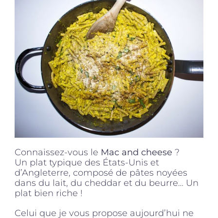
Produits sains
Click and collect
Traiteur
Cours
Connaissez-vous le
Mac and cheese
?
Accessoires
Un plat typique des États-Unis et
d’Angleterre, composé de pâtes noyées
dans du lait, du cheddar et du beurre… Un
Offres
plat bien riche !
Celui que je vous propose aujourd’hui ne