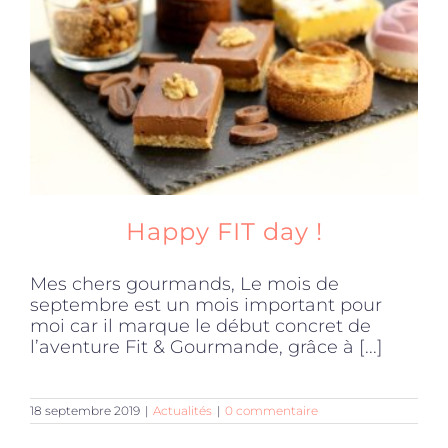
Produits sains
Click and collect
Traiteur
Happy FIT day !
Cours
Mes chers gourmands, Le mois de
septembre est un mois important pour
Accessoires
moi car il marque le début concret de
l’aventure Fit & Gourmande, grâce à [...]
Offres
18 septembre 2019
|
Actualités
|
0 commentaire