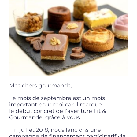
Produits sains
Click and collect
Traiteur
Cours
Mes chers gourmands,
Le
mois de septembre est un mois
Accessoires
important
pour moi car il marque
le
début concret de l’aventure Fit &
Gourmande, grâce à vous
!
Offres
Fin juillet 2018, nous lancions une
campagne de financement participatif via