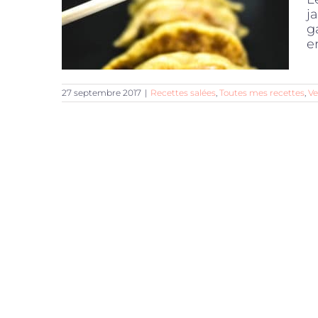
j
g
e
27 septembre 2017
|
Recettes salées
,
Toutes mes recettes
,
V