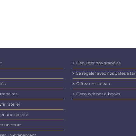
t
Déguster nos granolas
Se régaler avec nos pâtes à tar
tés
Offrez un cadeau
rtenaires
Découvrir nos e-books
ir l’atelier
er une recette
er un cours
ser un évènement