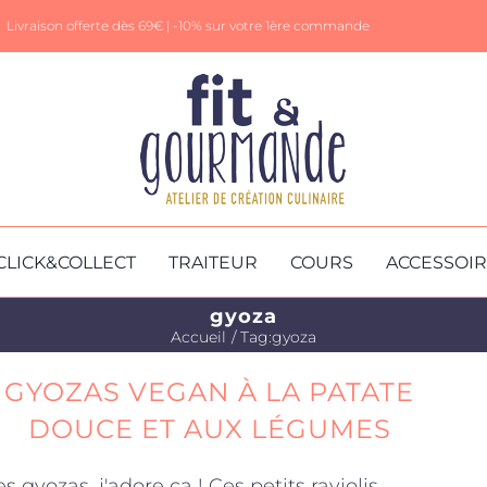
Livraison offerte dès 69€ |
-10% sur votre 1ère commande
CLICK&COLLECT
TRAITEUR
COURS
ACCESSOI
gyoza
Accueil
Tag:
gyoza
GYOZAS VEGAN À LA PATATE
DOUCE ET AUX LÉGUMES
es gyozas, j'adore ça ! Ces petits raviolis