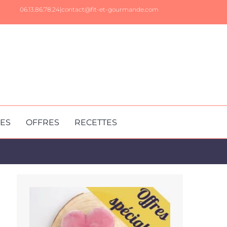
06.13.86.78.24|
contact@fit-et-gourmande.com
RES
OFFRES
RECETTES