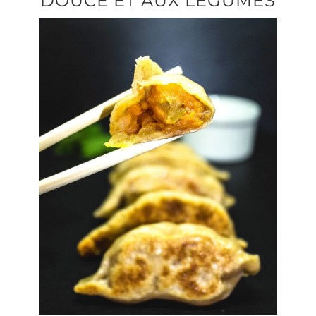
DOUCE ET AUX LÉGUMES
Produits sains
Click and collect
Traiteur
Cours
Accessoires
Offres