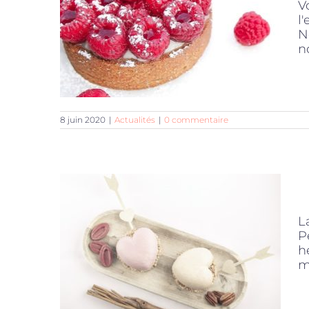
V
l
N
n
8 juin 2020
|
Actualités
|
0 commentaire
L
P
h
m