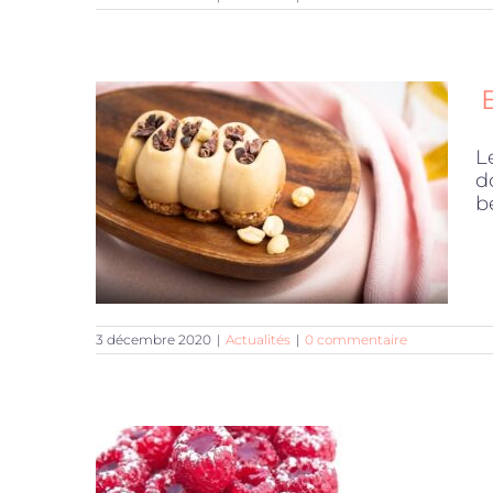
L
d
b
3 décembre 2020
|
Actualités
|
0 commentaire