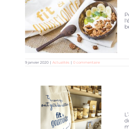
P
l
b
9 janvier 2020
|
Actualités
|
0 commentaire
L
d
m