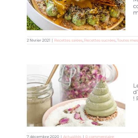
c
m
2 février 2021
|
Recettes salées
,
Recettes sucrées
,
Toutes mes
L
d
!
7 décembre 2020
|
Actualités
|
0 commentaire