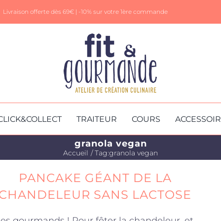
Livraison offerte dès 69€ |
-10% sur votre 1ère commande
CLICK&COLLECT
TRAITEUR
COURS
ACCESSOI
granola vegan
Accueil
Tag:
granola vegan
PANCAKE GÉANT DE LA
CHANDELEUR SANS LACTOSE
es gourmands ! Pour fêter la chandeleur, et