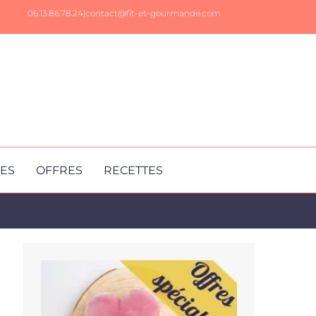
06.13.86.78.24|
contact@fit-et-gourmande.com
RES
OFFRES
RECETTES