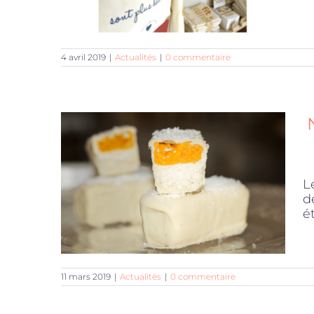
4 avril 2019
|
Actualités
|
0 commentaire
L
d
é
11 mars 2019
|
Actualités
|
0 commentaire