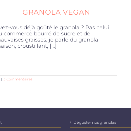
GRANOLA VEGAN
vez-vous déjà goûté le granola ? Pas celui
u commerce bourré de sucre et de
auvaises graisses, je parle du granola
ison, croustillant, [...]
|
3 Commentaires
t
Déguster nos granolas