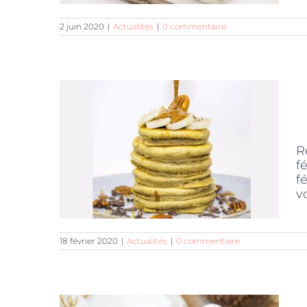
2 juin 2020
|
Actualités
|
0 commentaire
R
f
f
vo
18 février 2020
|
Actualités
|
0 commentaire