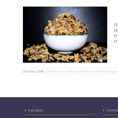
A
d
m
ma
25 mars 2018
|
Recettes sucrées
,
Toutes mes recettes
,
Vegan
A propos
Contac