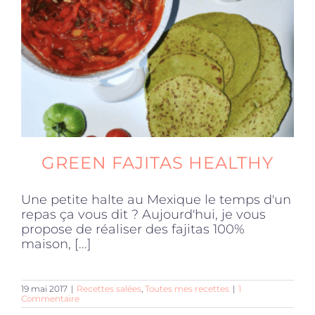
Produits sains
Click and collect
Traiteur
GREEN FAJITAS HEALTHY
Cours
Une petite halte au Mexique le temps d'un
repas ça vous dit ? Aujourd'hui, je vous
Accessoires
propose de réaliser des fajitas 100%
maison, [...]
Offres
19 mai 2017
|
Recettes salées
,
Toutes mes recettes
|
1
Commentaire