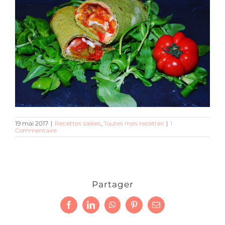
19 mai 2017
|
Recettes salées
,
Toutes mes recettes
|
1
Commentaire
Partager
Facebook
LinkedIn
WhatsApp
Pinterest
Email