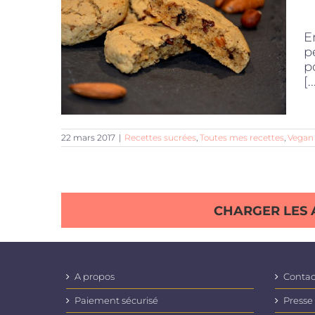
E
p
p
[..
22 mars 2017
|
Recettes sucrées
,
Toutes mes recettes
,
Vegan
CHARGER LES 
A propos
Contac
Paiement sécurisé
Presse