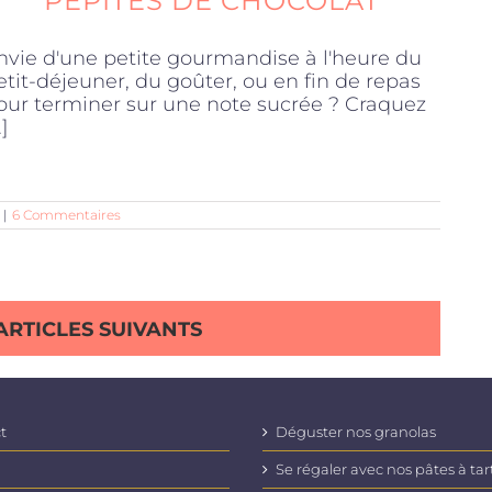
PÉPITES DE CHOCOLAT
nvie d'une petite gourmandise à l'heure du
etit-déjeuner, du goûter, ou en fin de repas
our terminer sur une note sucrée ? Craquez
.]
|
6 Commentaires
ARTICLES SUIVANTS
t
Déguster nos granolas
Se régaler avec nos pâtes à tar