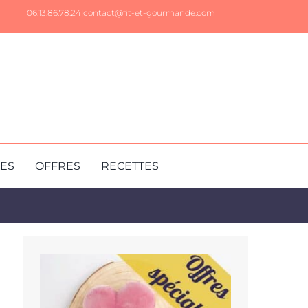
06.13.86.78.24|
contact@fit-et-gourmande.com
RES
OFFRES
RECETTES