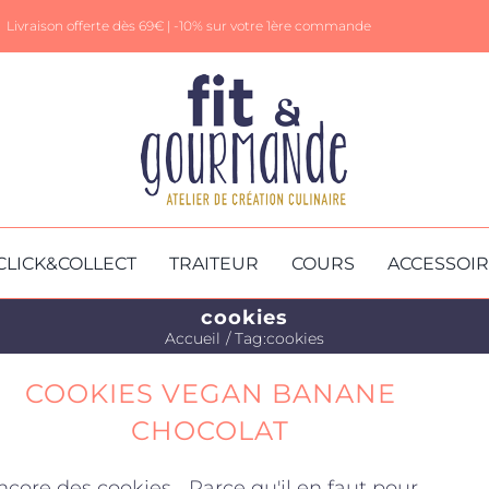
Livraison offerte dès 69€ |
-10% sur votre 1ère commande
CLICK&COLLECT
TRAITEUR
COURS
ACCESSOI
cookies
Accueil
Tag:
cookies
COOKIES VEGAN BANANE
CHOCOLAT
ncore des cookies… Parce qu'il en faut pour