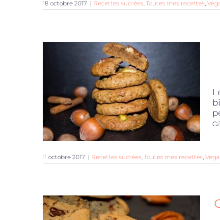
18 octobre 2017
|
Recettes sucrées
,
Toutes mes recettes
,
Veg
L
b
p
c
11 octobre 2017
|
Recettes sucrées
,
Toutes mes recettes
,
Vega