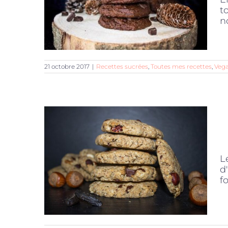
t
n
21 octobre 2017
|
Recettes sucrées
,
Toutes mes recettes
,
Veg
L
d
f