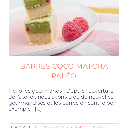
Produits sains
Click and collect
Traiteur
BARRES COCO MATCHA
Cours
PALÉO
Hello les gourmands ! Depuis l'ouverture
Accessoires
de l'atelier, nous avons créé de nouvelles
gourmandises et les barres en sont le bon
exemple : [...]
Offres
10 juillet 2020
|
Recettes sucrées
,
Sans gluten
,
Toutes mes